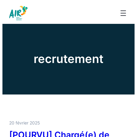
recrutement
20 février 2025
[POURVU] Chargé(e) de