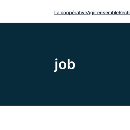
La coopérative
Agir ensemble
Rech
job