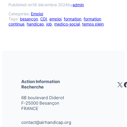
Published on
18 décembre 2024
by
admin
Categories:
Emploi
Tags:
besançon
, 
CDI
, 
emploi
, 
formation
, 
formation
continue
, 
handicap
, 
job
, 
medico-social
, 
temps plein
Action Information
X
Recherche
6B boulevard Diderot
F-25000 Besançon
FRANCE
contact@airhandicap.org