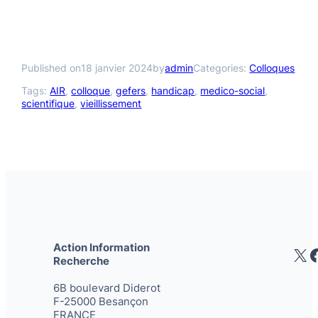
Published on
18 janvier 2024
by
admin
Categories:
Colloques
Tags:
AIR
, 
colloque
, 
gefers
, 
handicap
, 
medico-social
, 
scientifique
, 
vieillissement
Action Information
X
Recherche
6B boulevard Diderot
F-25000 Besançon
FRANCE