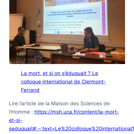
La mort, et si on s’éduquait ? Le
colloque international de Clermont-
Ferrand
Lire l’article de la Maison des Sciences de
l’Homme :
https://msh.uca.fr/content/la-mort-
et-si-
seduquait#:~:text=Le%20colloque%20internationa