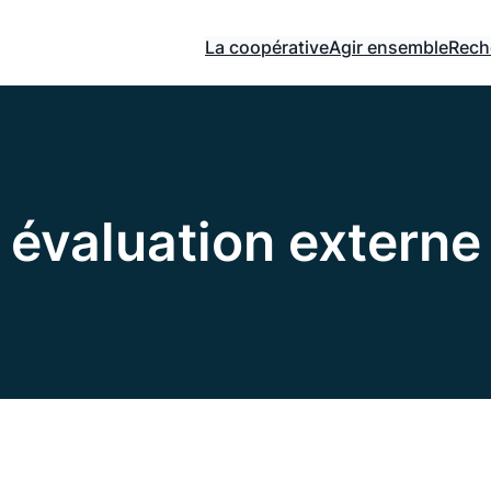
La coopérative
Agir ensemble
Rech
évaluation externe