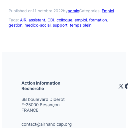
Published on
11 octobre 2022
by
admin
Categories:
Emploi
Tags:
AIR
, 
assistant
, 
CDI
, 
colloque
, 
emploi
, 
formation
, 
gestion
, 
medico-social
, 
support
, 
temps plein
Action Information
X
Recherche
6B boulevard Diderot
F-25000 Besançon
FRANCE
contact@airhandicap.org