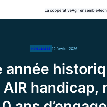
La coopérative
Agir ensemble
Rech
12 février 2026
NON CLASSÉ
 année historiq
 AIR handicap,
40 ans d’engag