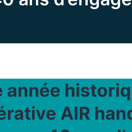
 année historiq
rative AIR han