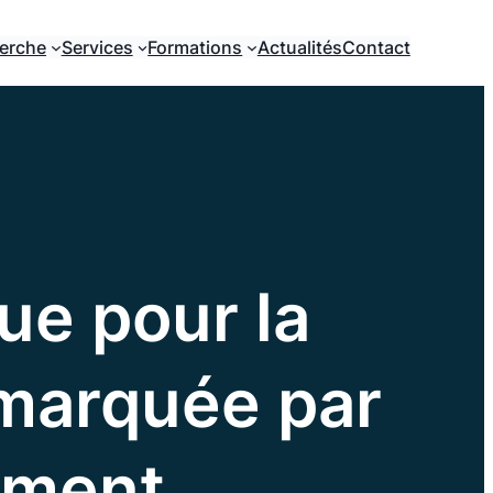
erche
Services
Formations
Actualités
Contact
ue pour la
 marquée par
ement