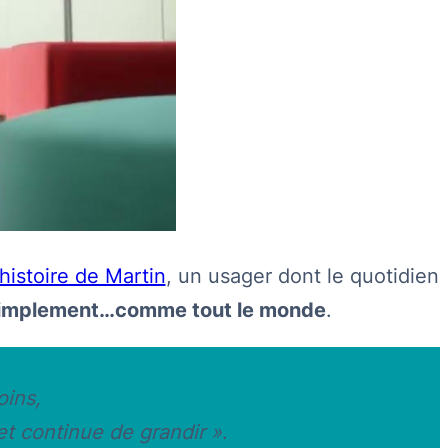
histoire de Martin
, un usager dont le quotidien
t simplement…comme tout le monde
.
oins,
et continue de grandir »
.