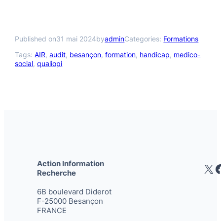
Published on
31 mai 2024
by
admin
Categories:
Formations
Tags:
AIR
, 
audit
, 
besançon
, 
formation
, 
handicap
, 
medico-
social
, 
qualiopi
Action Information
X
Recherche
6B boulevard Diderot
F-25000 Besançon
FRANCE