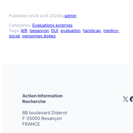
Published on
24 avril 2024
by
admin
Categories:
Evaluations externes
Tags:
AIR
, 
besançon
, 
DUI
, 
evaluation
, 
handicap
, 
medico-
social
, 
personnes âgées
Action Information
X
Recherche
6B boulevard Diderot
F-25000 Besançon
FRANCE